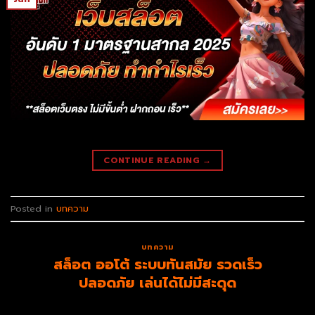
CONTINUE READING
→
Posted in
บทความ
บทความ
สล็อต ออโต้ ระบบทันสมัย รวดเร็ว
ปลอดภัย เล่นได้ไม่มีสะดุด