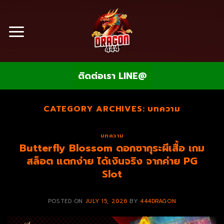
Skip
to
content
ติดต่อเรา LINE@
CATEGORY ARCHIVES:
บทความ
บทความ
Butterfly Blossom ดอกซากุระผีเสื้อ เกม
สล็อต แตกง่าย ได้เงินจริง จากค่าย PG
Slot
POSTED ON
JULY 15, 2026
BY
444DRAGON