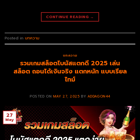
CONTINUE READING
→
Posted in
บทความ
บทความ
รวมเกมสล็อตโบนัสแตกดี 2025 เล่น
สล็อต ถอนได้เงินจริง แตกหนัก แบบเรียล
ไทม์
POSTED ON
MAY 27, 2025
BY
ADDAGON44
27
May