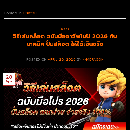
Posted in
บทความ
บทความ
วิธีเล่นสล็อต ฉบับมืออาชีพในปี 2026 กับ
เทคนิค ปั่นสล็อต ให้ได้เงินจริง
POSTED ON
APRIL 28, 2026
BY
444DRAGON
28
Apr