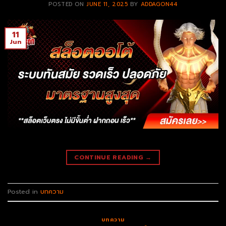
POSTED ON
JUNE 11, 2025
BY
ADDAGON44
11
Jun
CONTINUE READING
→
Posted in
บทความ
บทความ