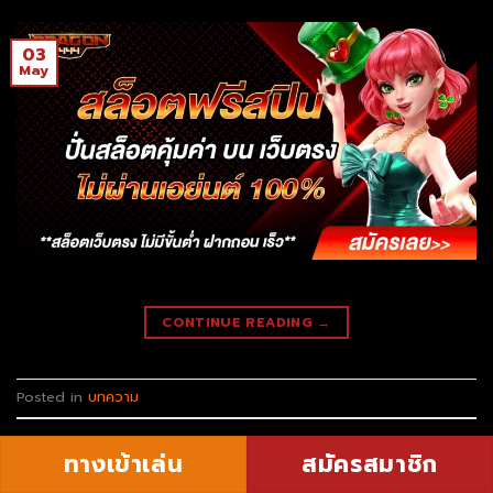
03
May
CONTINUE READING
→
Posted in
บทความ
ทางเข้าเล่น
สมัครสมาชิก
บทความ
สูตรสล็อต pg ฟรี ใช้ได้ จริง เพิ่มโอกาส