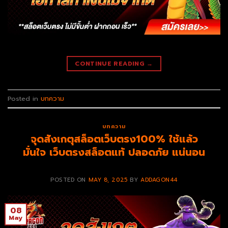
CONTINUE READING
→
Posted in
บทความ
บทความ
จุดสังเกตุสล็อตเว็บตรง100% ใช้แล้ว
มั่นใจ เว็บตรงสล็อตแท้ ปลอดภัย แน่นอน
POSTED ON
MAY 8, 2025
BY
ADDAGON44
08
May