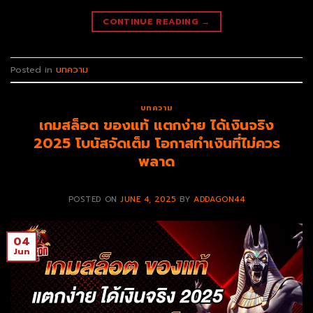
CONTINUE READING
→
Posted in
บทความ
บทความ
เกมสล็อต ของแท้ แตกง่าย ได้เงินจริง
2025 โบนัสจัดเต็ม โอกาสทำเงินที่ไม่ควร
พลาด
POSTED ON
JUNE 4, 2025
BY
ADDAGON44
04
Jun