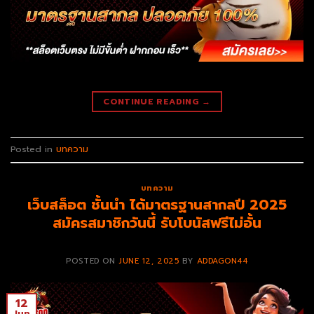
CONTINUE READING
→
Posted in
บทความ
บทความ
เว็บสล็อต ชั้นนำ ได้มาตรฐานสากลปี 2025
สมัครสมาชิกวันนี้ รับโบนัสฟรีไม่อั้น
POSTED ON
JUNE 12, 2025
BY
ADDAGON44
12
Jun