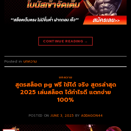
CONTINUE READING
→
Posted in
บทความ
บทความ
สูตรสล็อต pg ฟรี ใช้ได้ จริง สูตรล่าสุด
2025 เล่นสล็อต ได้กำไรดี แตกง่าย
100%
POSTED ON
JUNE 3, 2025
BY
ADDAGON44