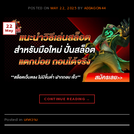
POSTED ON
MAY 22, 2025
BY
ADDAGON44
22
May
CONTINUE READING
→
Posted in
บทความ