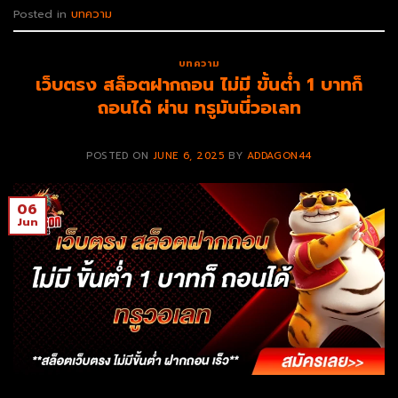
Posted in
บทความ
บทความ
เว็บตรง สล็อตฝากถอน ไม่มี ขั้นต่ำ 1 บาทก็
ถอนได้ ผ่าน ทรูมันนี่วอเลท
POSTED ON
JUNE 6, 2025
BY
ADDAGON44
06
Jun