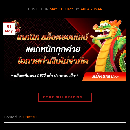
POSTED ON
MAY 31, 2025
BY
ADDAGON44
31
May
CONTINUE READING
→
Posted in
บทความ