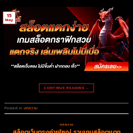
15
May
CONTINUE READING
→
Posted in
บทความ
บทความ
สล็อตเว็บตรงค่ายใหญ่ รวมเกมสล็อตแตก