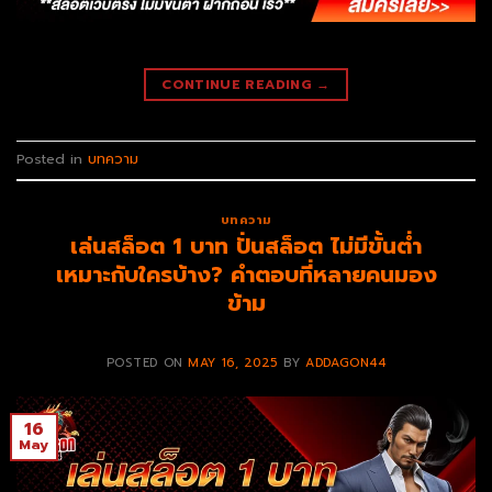
CONTINUE READING
→
Posted in
บทความ
บทความ
เล่นสล็อต 1 บาท ปั่นสล็อต ไม่มีขั้นต่ำ
เหมาะกับใครบ้าง? คำตอบที่หลายคนมอง
ข้าม
POSTED ON
MAY 16, 2025
BY
ADDAGON44
16
May