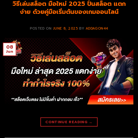
วิธีเล่นสล็อต มือใหม่ 2025 ปั่นสล็อต แตก
ง่าย ด้วยคู่มือเริ่มต้นของเกมออนไลน์
POSTED ON
JUNE 8, 2025
BY
ADDAGON44
08
Jun
CONTINUE READING
→