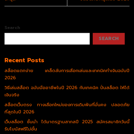
Search
SEARCH
Recent Posts
สล็อตแตกง่าย เคล็ดลับการเลือกเล่นและเทคนิคทำเงินฉบับปี
2026
วิธีเล่นสล็อต ฉบับมืออาชีพในปี 2026 กับเทคนิค ปั่นสล็อต ให้ได้
เงินจริง
สล็อตเว็บตรง ทางเลือกใหม่ของการเดิมพันที่มั่นคง ปลอดภัย
ที่สุดในปี 2026
เว็บสล็อต ชั้นนำ ได้มาตรฐานสากลปี 2025 สมัครสมาชิกวันนี้
รับโบนัสฟรีไม่อั้น