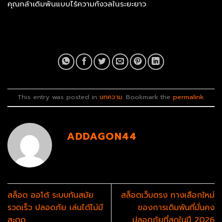
คุณกล้าเดิมพันแบบไร้ความกังวลในระยะยาว
This entry was posted in
บทความ
. Bookmark the
permalink
.
ADDAGON44
สล็อต ออโต้ ระบบทันสมัย
สล็อตเว็บตรง ทางเลือกใหม่
รวดเร็ว ปลอดภัย เล่นได้ไม่มี
ของการเดิมพันที่มั่นคง
สะดุด
ปลอดภัยที่สุดในปี 2026