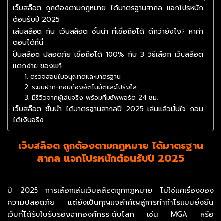
เว็บสล็อต ถูกต้องตามกฎหมาย ได้มาตรฐานสากล แจกโปรหนัก
ต้อนรับปี 2025
เล่นสล็อต กับ เว็บสล็อต ชั้นนำ ที่เชื่อถือได้ ดีกว่ายังไง? หาคำ
ตอบได้ที่นี่
ปั่นสล็อต ปลอดภัย เชื่อถือได้ 100% กับ 3 วิธีเลือก เว็บสล็อต
แตกง่าย ของแท้
1. ตรวจสอบใบอนุญาตและมาตรฐาน
2. ระบบฝาก-ถอนต้องอัตโนมัติและโปร่งใส
3. มีรีวิวจากผู้เล่นจริง พร้อมทีมซัพพอร์ต 24 ชม.
เว็บสล็อต ชั้นนำ ได้มาตรฐานสากลปี 2025 เล่นแล้วมั่นใจ ถอน
ได้เงินจริง
เว็บสล็อต ถูกต้องตามกฎหมาย ได้มาตรฐาน
สากล แจกโปรหนักต้อนรับปี 2025
ปี 2025 การเลือกเล่นเว็บสล็อตถูกกฎหมาย ไม่ใช่แค่เรื่องของ
ความปลอดภัย แต่ยังเป็นกุญแจสำคัญสู่การทำกำไรแบบยั่งยืน
เว็บที่ได้รับใบรับรองจากองค์กรระดับโลก เช่น MGA หรือ