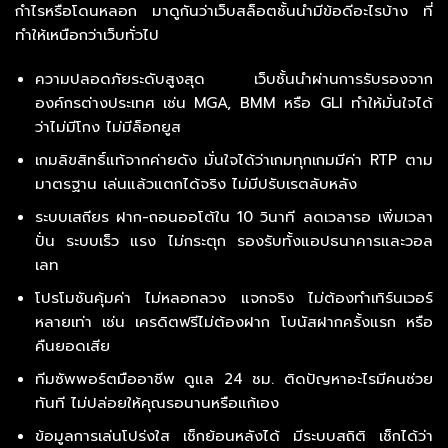
กำไรหรือโดนหลอก มาดูกันว่าเว็บสล็อตชั้นนำมีข้อดีอะไรบ้าง ที่
ทำให้เหนือกว่าเว็บทั่วไป
ความปลอดภัยระดับสูงสุด เว็บชั้นนำผ่านการรับรองจาก
องค์กรต่างประเทศ เช่น MGA, BMM หรือ GLI ทำให้มั่นใจได้
ว่าไม่มีโกง ไม่มีล็อกยูส
เกมลิขสิทธิ์แท้จากค่ายดัง มั่นใจได้ว่าเกมทุกเกมมีค่า RTP ตาม
มาตรฐาน เล่นแล้วแตกได้จริง ไม่มีปรับเรตลับหลัง
ระบบเสถียร ฝาก-ถอนออโต้ใน 10 วินาที ลดเวลารอ เพิ่มเวลา
ปั่น ระบบเร็ว แรง ไม่กระตุก รองรับทั้งแอปธนาคารและวอล
เลท
โปรโมชันคุ้มค่า ไม่หลอกลวง แจกจริง ไม่ต้องทำเทิร์นเวอร์
หลายเท่า เช่น เครดิตฟรีไม่ต้องฝาก โบนัสฝากครั้งแรก หรือ
คืนยอดเสีย
ทีมซัพพอร์ตมืออาชีพ ดูแล 24 ชม. ติดปัญหาอะไรมีคนช่วย
ทันที ไม่ปล่อยให้คุณรอนานหรือแก้เอง
ข้อมูลการเล่นโปร่งใส เช็กย้อนหลังได้ มีระบบสถิติ เช็กได้ว่า