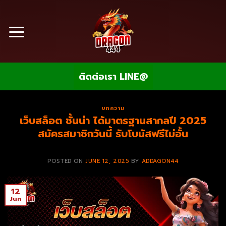
Skip
to
content
ติดต่อเรา LINE@
บทความ
เว็บสล็อต ชั้นนำ ได้มาตรฐานสากลปี 2025
สมัครสมาชิกวันนี้ รับโบนัสฟรีไม่อั้น
POSTED ON
JUNE 12, 2025
BY
ADDAGON44
12
Jun