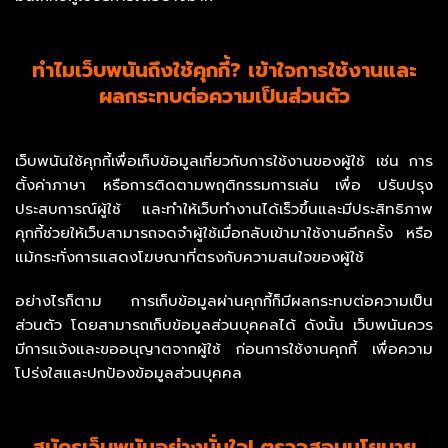
ทำไมเว็บพนันถึงใช้คุกกี้? เข้าใจการใช้งานและ
ผลกระทบต่อความเป็นส่วนตัว
เว็บพนันใช้คุกกี้เพื่อเก็บข้อมูลเกี่ยวกับการใช้งานของผู้ใช้ เช่น การ
ตั้งค่าภาษา หรือการติดตามพฤติกรรมการเล่น เพื่อ ปรับปรุง
ประสบการณ์ผู้ใช้ และทำให้เว็บทำงานได้เร็วขึ้นและมีประสิทธิภาพ
คุกกี้ช่วยให้เว็บสามารถจดจำผู้ใช้เมื่อกลับเข้ามาใช้งานอีกครั้ง หรือ
แม้กระทั่งการแสดงโฆษณาที่ตรงกับความสนใจของผู้ใช้
อย่างไรก็ตาม การเก็บข้อมูลผ่านคุกกี้ก็มีผลกระทบต่อความเป็น
ส่วนตัว โดยสามารถเก็บข้อมูลส่วนบุคคลได้ ดังนั้น เว็บพนันควร
มีการแจ้งและขออนุญาตจากผู้ใช้ ก่อนการใช้งานคุกกี้ เพื่อความ
โปร่งใสและปกป้องข้อมูลส่วนบุคคล
สมัครเว็บพนันอย่างมั่นใจ! ตรวจสอบนโยบาย