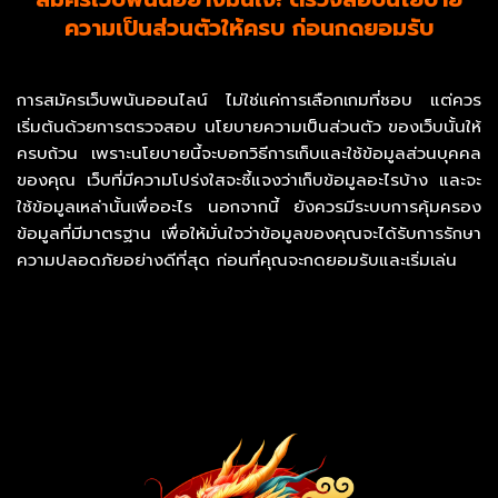
ความเป็นส่วนตัวให้ครบ ก่อนกดยอมรับ
การสมัครเว็บพนันออนไลน์ ไม่ใช่แค่การเลือกเกมที่ชอบ แต่ควร
เริ่มต้นด้วยการตรวจสอบ นโยบายความเป็นส่วนตัว ของเว็บนั้นให้
ครบถ้วน เพราะนโยบายนี้จะบอกวิธีการเก็บและใช้ข้อมูลส่วนบุคคล
ของคุณ เว็บที่มีความโปร่งใสจะชี้แจงว่าเก็บข้อมูลอะไรบ้าง และจะ
ใช้ข้อมูลเหล่านั้นเพื่ออะไร นอกจากนี้ ยังควรมีระบบการคุ้มครอง
ข้อมูลที่มีมาตรฐาน เพื่อให้มั่นใจว่าข้อมูลของคุณจะได้รับการรักษา
ความปลอดภัยอย่างดีที่สุด ก่อนที่คุณจะกดยอมรับและเริ่มเล่น